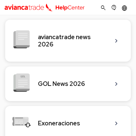
search
contact_support
language
aviancatrade news
2026
GOL News 2026
Exoneraciones