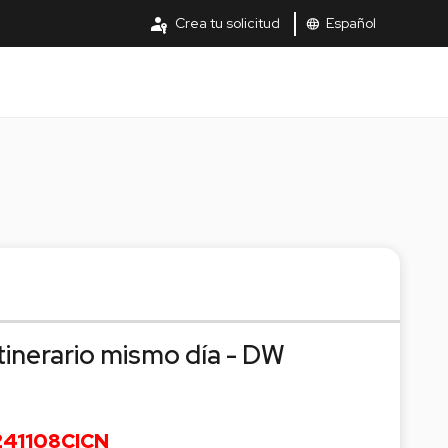
passkey
Crea tu solicitud
Español
language
tinerario mismo día - DW
 241108CICN