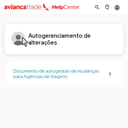
search
contact_support
language
Autogerenciamento de
alterações
Documento de autogestão de mudanças
para Agências de Viagens