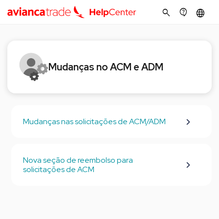
search
contact_support
language
Mudanças no ACM e ADM
Mudanças nas solicitações de ACM/ADM
Nova seção de reembolso para
solicitações de ACM