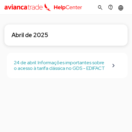
search
contact_support
language
Abril de 2025
24 de abril: Informações importantes sobre
o acesso à tarifa clássica no GDS - EDIFACT