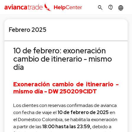
search
contact_support
language
Febrero 2025
10 de febrero: exoneración
cambio de itinerario - mismo
día
Exoneración cambio de itinerario -
mismo día - DW 250209CIDT
Los clientes con reservas confirmadas de avianca
con fecha de viaje el
10
de febrero de 202
5
en
el Doméstico Colombia, se habilita la exoneración
a partir de las
18:00
hasta las 23:59
,
debido a